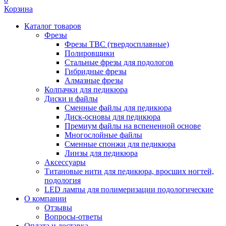
Корзина
Каталог товаров
Фрезы
Фрезы ТВС (твердосплавные)
Полировщики
Стальные фрезы для подологов
Гибридные фрезы
Алмазные фрезы
Колпачки для педикюра
Диски и файлы
Сменные файлы для педикюра
Диск-основы для педикюра
Премиум файлы на вспененной основе
Многослойные файлы
Сменные спонжи для педикюра
Линзы для педикюра
Аксессуары
Титановые нити для педикюра, вросших ногтей,
подология
LED лампы для полимеризации подологические
О компании
Отзывы
Вопросы-ответы
Оплата и доставка