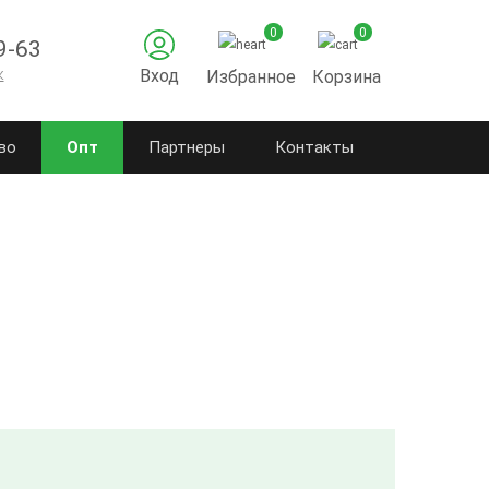
0
0
9-63
к
Вход
Избранное
Корзина
во
Опт
Партнеры
Контакты