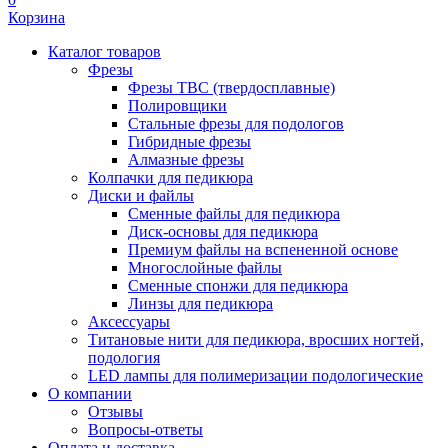
Корзина
Каталог товаров
Фрезы
Фрезы ТВС (твердосплавные)
Полировщики
Стальные фрезы для подологов
Гибридные фрезы
Алмазные фрезы
Колпачки для педикюра
Диски и файлы
Сменные файлы для педикюра
Диск-основы для педикюра
Премиум файлы на вспененной основе
Многослойные файлы
Сменные спонжи для педикюра
Линзы для педикюра
Аксессуары
Титановые нити для педикюра, вросших ногтей,
подология
LED лампы для полимеризации подологические
О компании
Отзывы
Вопросы-ответы
Оплата и доставка