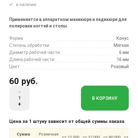
в наличии
Применяется в аппаратном маникюре и педикюре для
полировки ногтей и стопы.
Форма
Конус
Степень обработки
Мягкая
Диаметр рабочей части
6 мм
Длина рабочей части
16 мм
Цвет
Розовый
60 руб.
-
В КОРЗИНУ
+
Цена за 1 штуку зависит от общей суммы заказа
Сумма
Розничная
от 13 500
от 37 000
от 80 000
от 180 