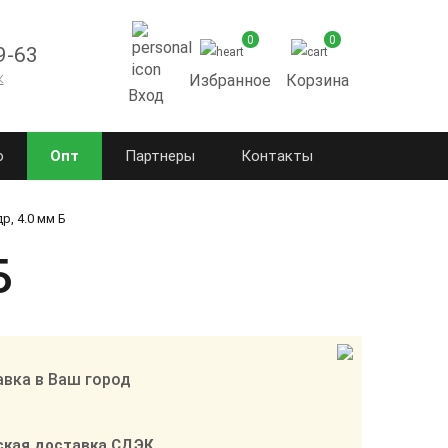
0
0
9-63
к
Избранное
Корзина
Вход
о
Опт
Партнеры
Контакты
р, 4.0 мм Б
Б
вка в Ваш город
ская доставка СДЭК