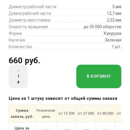
Диаметр рабочей части
5 мм
Длина рабочей части
12,7 мм
Диаметр хвостовика
2,32 мм
Скорость вращения
до 35 000 оборотов
Форма
Кукуруза
Насечка
Зеленая
Количество
1 шт.
660 руб.
-
В КОРЗИНУ
+
Цена за 1 штуку зависит от общей суммы заказа
Сумма
Розничная
от 13 500
от 37 000
от 80 000
от 180 
заказа, руб.
цена
Цена за