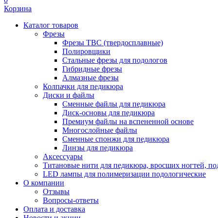
Корзина
Каталог товаров
Фрезы
Фрезы ТВС (твердосплавные)
Полировщики
Стальные фрезы для подологов
Гибридные фрезы
Алмазные фрезы
Колпачки для педикюра
Диски и файлы
Сменные файлы для педикюра
Диск-основы для педикюра
Премиум файлы на вспененной основе
Многослойные файлы
Сменные спонжи для педикюра
Линзы для педикюра
Аксессуары
Титановые нити для педикюра, вросших ногтей, по
LED лампы для полимеризации подологические
О компании
Отзывы
Вопросы-ответы
Оплата и доставка
Новости и акции