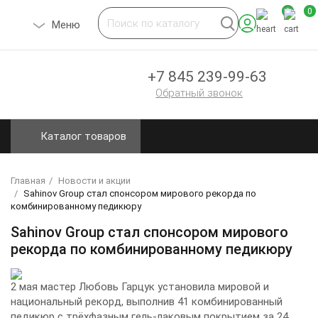
0
0
Toggle
Меню
navigation
+7 845 239-99-63
Обратный звонок
Каталог товаров
Главная
Новости и акции
Sahinov Group стал спонсором мирового рекорда по
комбинированному педикюру
Sahinov Group стал спонсором мирового
рекорда по комбинированному педикюру
2 мая мастер Любовь Гарцук установила мировой и
национальный рекорд, выполнив 41 комбинированный
педикюр с трёхфазным гель-лаковым покрытием за 24