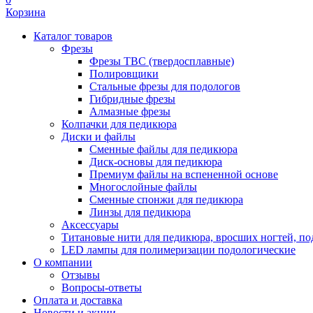
Корзина
Каталог товаров
Фрезы
Фрезы ТВС (твердосплавные)
Полировщики
Стальные фрезы для подологов
Гибридные фрезы
Алмазные фрезы
Колпачки для педикюра
Диски и файлы
Сменные файлы для педикюра
Диск-основы для педикюра
Премиум файлы на вспененной основе
Многослойные файлы
Сменные спонжи для педикюра
Линзы для педикюра
Аксессуары
Титановые нити для педикюра, вросших ногтей, по
LED лампы для полимеризации подологические
О компании
Отзывы
Вопросы-ответы
Оплата и доставка
Новости и акции