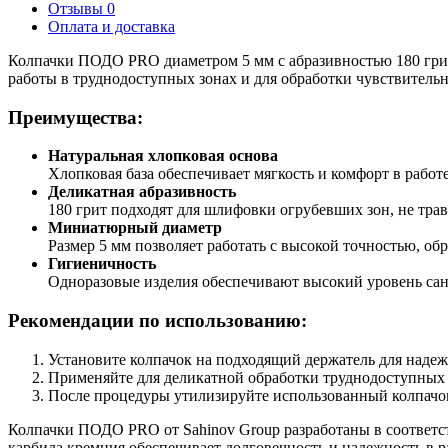
Отзывы
0
Оплата и доставка
Колпачки ПОДО PRO диаметром 5 мм с абразивностью 180 грит 
работы в труднодоступных зонах и для обработки чувствитель
Преимущества:
Натуральная хлопковая основа
Хлопковая база обеспечивает мягкость и комфорт в работ
Деликатная абразивность
180 грит подходят для шлифовки огрубевших зон, не трав
Миниатюрный диаметр
Размер 5 мм позволяет работать с высокой точностью, о
Гигиеничность
Одноразовые изделия обеспечивают высокий уровень сан
Рекомендации по использованию:
Установите колпачок на подходящий держатель для наде
Применяйте для деликатной обработки труднодоступных 
После процедуры утилизируйте использованный колпачо
Колпачки ПОДО PRO от Sahinov Group разработаны в соответс
карбида кремния обеспечивает долговечность и надежность в р