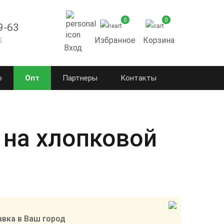
0
0
9-63
к
Избранное
Корзина
Вход
о
Опт
Партнеры
Контакты
 на хлопковой
вка в Ваш город