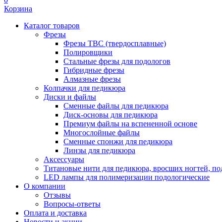
Корзина
Каталог товаров
Фрезы
Фрезы ТВС (твердосплавные)
Полировщики
Стальные фрезы для подологов
Гибридные фрезы
Алмазные фрезы
Колпачки для педикюра
Диски и файлы
Сменные файлы для педикюра
Диск-основы для педикюра
Премиум файлы на вспененной основе
Многослойные файлы
Сменные спонжи для педикюра
Линзы для педикюра
Аксессуары
Титановые нити для педикюра, вросших ногтей, по
LED лампы для полимеризации подологические
О компании
Отзывы
Вопросы-ответы
Оплата и доставка
Новости и акции