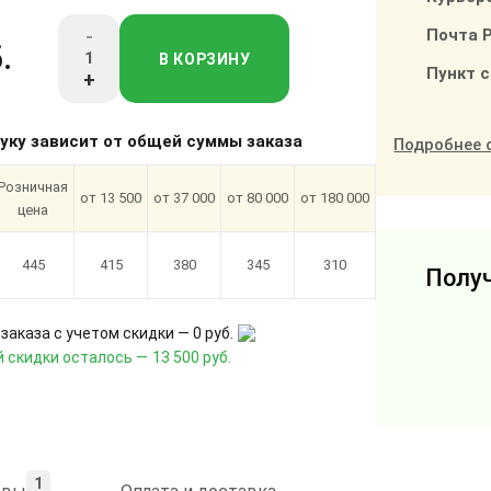
-
Почта 
.
В КОРЗИНУ
Пункт 
+
туку зависит от общей суммы заказа
Подробнее 
Розничная
от 13 500
от 37 000
от 80 000
от 180 000
цена
445
415
380
345
310
Получ
заказа с учетом скидки —
0 руб.
 скидки осталось —
13 500 руб.
1