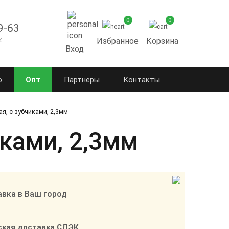
0
0
9-63
к
Избранное
Корзина
Вход
о
Опт
Партнеры
Контакты
я, с зубчиками, 2,3мм
иками, 2,3мм
вка в Ваш город
ская доставка СДЭК