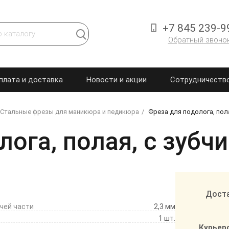
+7 845 239-9
Обратный звоно
плата и доставка
Новости и акции
Сотрудничеств
Стальные фрезы для маникюра и педикюра
Фреза для подолога, пола
ога, полая, с зубч
Доста
чей части
2,3 мм
1 шт.
Курьер