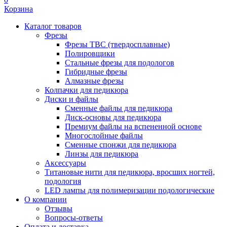
Корзина
Каталог товаров
Фрезы
Фрезы ТВС (твердосплавные)
Полировщики
Стальные фрезы для подологов
Гибридные фрезы
Алмазные фрезы
Колпачки для педикюра
Диски и файлы
Сменные файлы для педикюра
Диск-основы для педикюра
Премиум файлы на вспененной основе
Многослойные файлы
Сменные спонжи для педикюра
Линзы для педикюра
Аксессуары
Титановые нити для педикюра, вросших ногтей,
подология
LED лампы для полимеризации подологические
О компании
Отзывы
Вопросы-ответы
Оплата и доставка