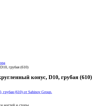
юра
D10, грубая (610)
угленный конус, D10, грубая (610)
и ногтей и стопы.