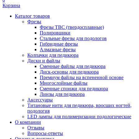
Корзина
Каталог товаров
Фрезы
Фрезы ТВС (твердосплавные)
Полировщики
Стальные фрезы для подологов
Гибридные фрезы
Алмазные фрезы
Колпачки для педикюра
Диски и файлы
Сменные файлы для педикюра
Диск-основы для педикюра
Премиум файлы на вспененной основе
Многослойные файлы
Сменные спонжи для педикюра
Линзы для педикюра
Аксессуары
Титановые нити для педикюра, вросших ногтей,
подология
LED лампы для полимеризации подологические
О компании
Отзывы
Вопросы-ответы
Оплата и доставка