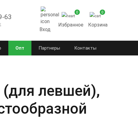
0
0
9-63
к
Избранное
Корзина
Вход
о
Опт
Партнеры
Контакты
 (для левшей),
рестообразной