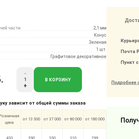
Доста
чей части
2,1 мм
Конус
Курьер
Зеленая
1 шт.
Почта 
Графитовое декоративное
Пункт 
-
.
В КОРЗИНУ
Подробнее 
+
туку зависит от общей суммы заказа
Розничная
Получ
от 13 500
от 37 000
от 80 000
от 180 000
цена
430
390
350
310
299