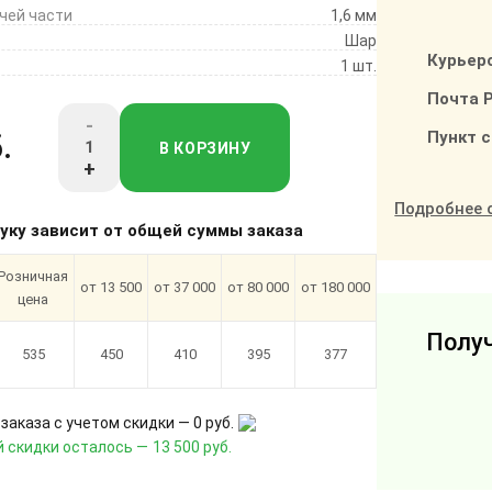
чей части
1,6 мм
Шар
Курьер
1 шт.
Почта 
-
Пункт 
.
В КОРЗИНУ
+
Подробнее 
туку зависит от общей суммы заказа
Розничная
от 13 500
от 37 000
от 80 000
от 180 000
цена
Получ
535
450
410
395
377
заказа с учетом скидки —
0 руб.
 скидки осталось —
13 500 руб.