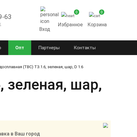
0
0
9-63
к
Избранное
Корзина
Вход
о
Опт
Партнеры
Контакты
осплавная (ТВС) ТЗ.1.6, зеленая, шар, D 1.6
 зеленая, шар,
вка в Ваш город