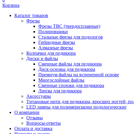
Корзина
Каталог товаров
Фрезы
Фрезы ТВС (твердосплавные)
Полировщики
Стальные фрезы для подологов
Гибридные фрезы
Алмазные фрезы
Колпачки для педикюра
Диски и файлы
Сменные файлы для педикюра
Диск-основы для педикюра
Премиум файлы на вспененной основе
Многослойные файлы
Сменные спонжи для педикюра
Линзы для педикюра
Аксессуары
Титановые нити для педикюра, вросших ногтей, по
LED лампы для полимеризации подологические
О компании
Отзывы
Вопросы-ответы
Оплата и доставка
Новости и акции