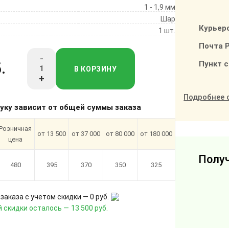
1 - 1,9 мм
Шар
Курьер
1 шт.
Почта 
-
Пункт 
.
В КОРЗИНУ
+
Подробнее 
туку зависит от общей суммы заказа
Розничная
от 13 500
от 37 000
от 80 000
от 180 000
цена
Получ
480
395
370
350
325
заказа с учетом скидки —
0 руб.
 скидки осталось —
13 500 руб.