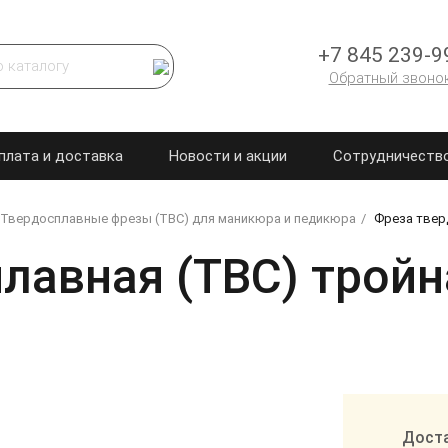
+7 845 239-9
Обратный звоно
плата и доставка
Новости и акции
Сотрудничеств
Твердосплавные фрезы (ТВС) для маникюра и педикюра
Фреза тверд
авная (ТВС) тройна
Доста