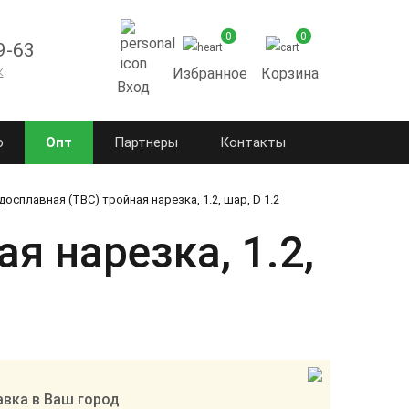
0
0
9-63
к
Избранное
Корзина
Вход
о
Опт
Партнеры
Контакты
осплавная (ТВС) тройная нарезка, 1.2, шар, D 1.2
я нарезка, 1.2,
вка в Ваш город