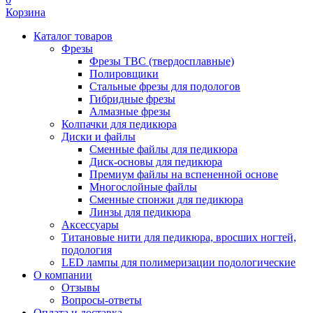
Корзина
Каталог товаров
Фрезы
Фрезы ТВС (твердосплавные)
Полировщики
Стальные фрезы для подологов
Гибридные фрезы
Алмазные фрезы
Колпачки для педикюра
Диски и файлы
Сменные файлы для педикюра
Диск-основы для педикюра
Премиум файлы на вспененной основе
Многослойные файлы
Сменные спонжи для педикюра
Линзы для педикюра
Аксессуары
Титановые нити для педикюра, вросших ногтей,
подология
LED лампы для полимеризации подологические
О компании
Отзывы
Вопросы-ответы
Оплата и доставка