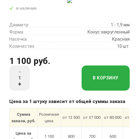
в наличии
Диаметр
1 - 1,9 мм
Форма
Конус закругленный
Насечка
Красная
Количество
10 шт.
1 100 руб.
-
В КОРЗИНУ
+
Цена за 1 штуку зависит от общей суммы заказа
Сумма
Розничная
от 13 500
от 37 000
от 80 000
от 180 
заказа, руб.
цена
Цена за
1 100
800
700
600
550