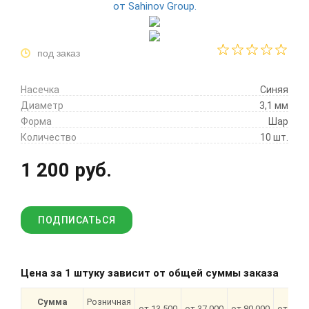
под заказ
Насечка
Синяя
Диаметр
3,1 мм
Форма
Шар
Количество
10 шт.
1 200 руб.
ПОДПИСАТЬСЯ
Цена за 1 штуку зависит от общей суммы заказа
Сумма
Розничная
от 13 500
от 37 000
от 80 000
от 180 