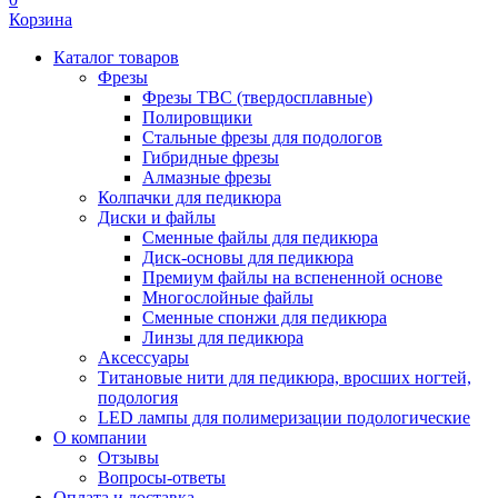
Корзина
Каталог товаров
Фрезы
Фрезы ТВС (твердосплавные)
Полировщики
Стальные фрезы для подологов
Гибридные фрезы
Алмазные фрезы
Колпачки для педикюра
Диски и файлы
Сменные файлы для педикюра
Диск-основы для педикюра
Премиум файлы на вспененной основе
Многослойные файлы
Сменные спонжи для педикюра
Линзы для педикюра
Аксессуары
Титановые нити для педикюра, вросших ногтей,
подология
LED лампы для полимеризации подологические
О компании
Отзывы
Вопросы-ответы
Оплата и доставка