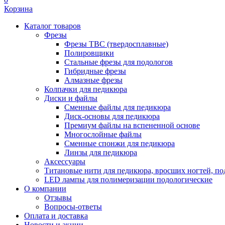
Корзина
Каталог товаров
Фрезы
Фрезы ТВС (твердосплавные)
Полировщики
Стальные фрезы для подологов
Гибридные фрезы
Алмазные фрезы
Колпачки для педикюра
Диски и файлы
Сменные файлы для педикюра
Диск-основы для педикюра
Премиум файлы на вспененной основе
Многослойные файлы
Сменные спонжи для педикюра
Линзы для педикюра
Аксессуары
Титановые нити для педикюра, вросших ногтей, по
LED лампы для полимеризации подологические
О компании
Отзывы
Вопросы-ответы
Оплата и доставка
Новости и акции