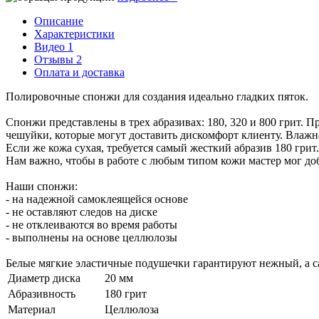
Описание
Характеристики
Видео
1
Отзывы
2
Оплата и доставка
Полировочные спонжи для создания идеально гладких пяток.
Спонжи представлены в трех абразивах: 180, 320 и 800 грит. П
чешуйки, которые могут доставить дискомфорт клиенту. Влажная
Если же кожа сухая, требуется самый жесткий абразив 180 грит
Нам важно, чтобы в работе с любым типом кожи мастер мог доб
Наши спонжи:
- на надежной самоклеящейся основе
- не оставляют следов на диске
- не отклеиваются во время работы
- выполнены на основе целлюлозы
Белые мягкие эластичные подушечки гарантируют нежный, а са
Диаметр диска
20 мм
Абразивность
180 грит
Материал
Целлюлоза