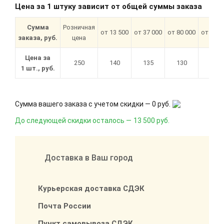
Цена за 1 штуку зависит от общей суммы заказа
Сумма
Розничная
от 13 500
от 37 000
от 80 000
от 180 
заказа, руб.
цена
Цена за
250
140
135
130
120
1 шт., руб.
Сумма вашего заказа с учетом скидки —
0 руб.
До следующей скидки осталось —
13 500 руб.
Доставка в Ваш город
Курьерская доставка СДЭК
Почта России
Пункт самовывоза СДЭК