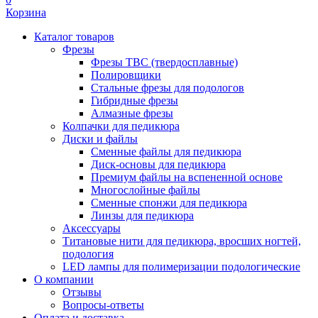
Корзина
Каталог товаров
Фрезы
Фрезы ТВС (твердосплавные)
Полировщики
Стальные фрезы для подологов
Гибридные фрезы
Алмазные фрезы
Колпачки для педикюра
Диски и файлы
Сменные файлы для педикюра
Диск-основы для педикюра
Премиум файлы на вспененной основе
Многослойные файлы
Сменные спонжи для педикюра
Линзы для педикюра
Аксессуары
Титановые нити для педикюра, вросших ногтей,
подология
LED лампы для полимеризации подологические
О компании
Отзывы
Вопросы-ответы
Оплата и доставка